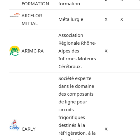
FORMATION
formation
ARCELOR
Métallurgie
X
X
MITTAL
Association
Régionale Rhône-
ARIMC-RA
Alpes des
X
Infirmes Moteurs
Cérébraux.
Société experte
dans le domaine
des composants
de ligne pour
circuits
frigorifiques
destinés à la
CARLY
X
réfrigération, à la