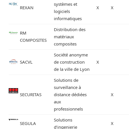
systèmes et
REXAN
X
X
logiciels
informatiques
Distribution des
RM
matériaux
COMPOSITES
composites
Société anonyme
SACVL
de construction
X
de la ville de Lyon
Solutions de
surveillance à
SECURITAS
distance dédiées
X
aux
professionnels
Solutions
SEGULA
X
d’ingenierie