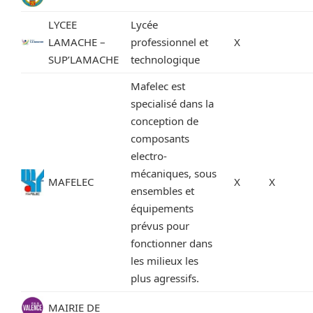
LYCEE
Lycée
LAMACHE –
professionnel et
X
SUP’LAMACHE
technologique
Mafelec est
specialisé dans la
conception de
composants
electro-
mécaniques, sous
MAFELEC
X
X
ensembles et
équipements
prévus pour
fonctionner dans
les milieux les
plus agressifs.
MAIRIE DE