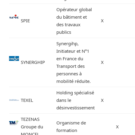
Opérateur global
du bâtiment et
SPIE
X
des travaux
publics
Synergihp,
Initiateur et N°1
en France du
SYNERGHIP
X
Transport des
personnes à
mobilité réduite.
Holding spécialisé
TEXEL
dans le
X
désinvestissement
TEZENAS
Organisme de
Groupe du
X
formation
MONCEL