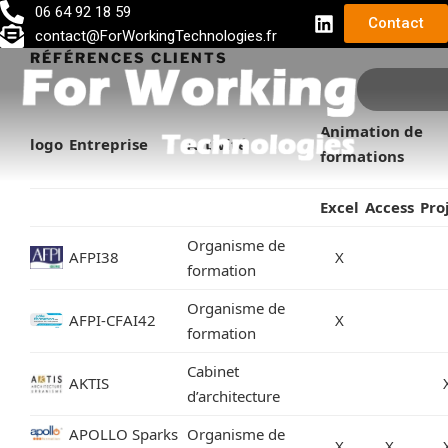
06 64 92 18 59
Contact
contact@ForWorkingTechnologies.fr
RÉFÉRENCES CLIENTS
DÉVELOPPEMENT D’APPLICATIO
Animation de
logo
Entreprise
Activité
formations
Excel
Access
Pro
Organisme de
AFPI38
X
formation
Organisme de
AFPI-CFAI42
X
formation
Cabinet
AKTIS
d’architecture
APOLLO Sparks
Organisme de
X
X