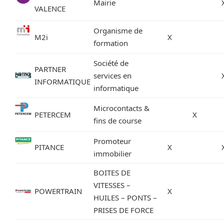
Mairie
VALENCE
Organisme de
M2i
X
formation
Société de
PARTNER
services en
INFORMATIQUE
informatique
Microcontacts &
PETERCEM
X
fins de course
Promoteur
PITANCE
X
immobilier
BOITES DE
VITESSES –
POWERTRAIN
X
HUILES – PONTS –
PRISES DE FORCE