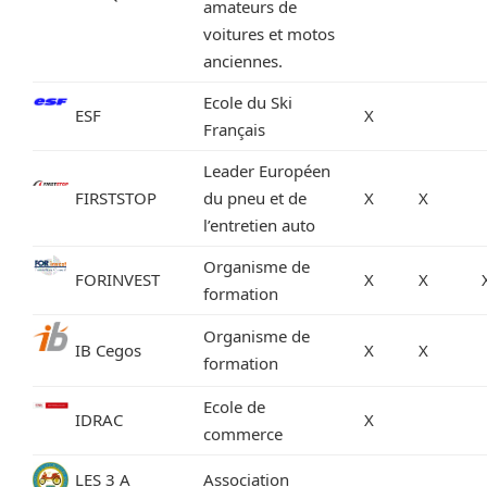
amateurs de
voitures et motos
anciennes.
Ecole du Ski
ESF
X
Français
Leader Européen
FIRSTSTOP
du pneu et de
X
X
l’entretien auto
Organisme de
FORINVEST
X
X
formation
Organisme de
IB Cegos
X
X
formation
Ecole de
IDRAC
X
commerce
LES 3 A
Association