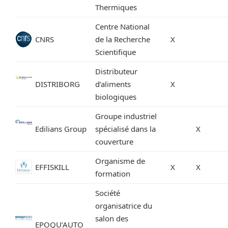
Thermiques
Centre National
CNRS
de la Recherche
X
Scientifique
Distributeur
DISTRIBORG
d’aliments
X
biologiques
Groupe industriel
Edilians Group
spécialisé dans la
X
couverture
Organisme de
EFFISKILL
X
X
formation
Société
organisatrice du
salon des
EPOQU’AUTO