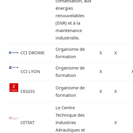
climatisation, aux
énergies
renouvelables
(ENR) et à la
maintenance
industrielle.
Organisme de
CCI DROME
X
X
formation
Organisme de
CCI LYON
X
formation
Organisme de
CEGOS
X
X
formation
Le Centre
Technique des
CETIAT
Industries
X
Aérauliques et