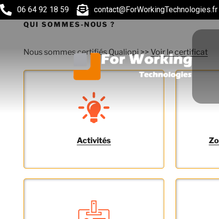
06 64 92 18 59
contact@ForWorkingTechnologies.fr
QUI SOMMES-NOUS ?
Nous sommes certifiés Qualiopi >>
Voir l
e certificat
Activités
Zo