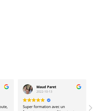
Maud Paret
S
2022-10-13
2
oute,
Super formation avec un
Formatio