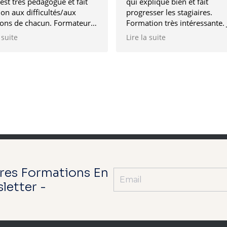
 est très pédagogue et fait
qui explique bien et fait
ion aux difficultés/aux
progresser les stagiaires.
ions de chacun. Formateur
Formation très intéressante. 
croit empathique et
recommande !
 suite
Lire la suite
illant.
res Formations En
letter -