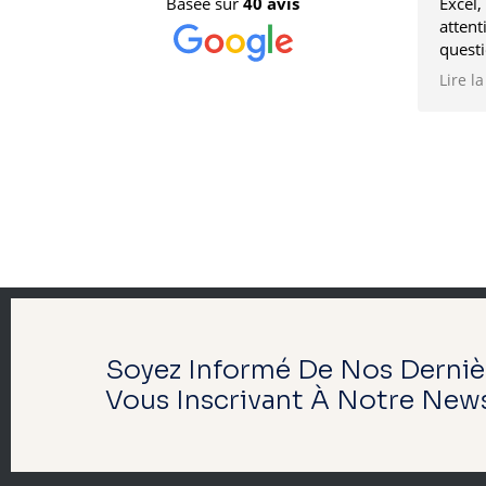
Basée sur
40 avis
Excel,
attent
quest
de sur
Lire la
bienve
Soyez Informé De Nos Derniè
Vous Inscrivant À Notre News