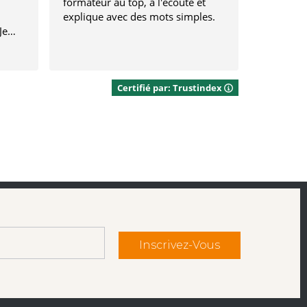
formateur au top, a l'écoute et
très à l'
explique avec des mots simples.
rend la f
Je
agréable
Certifié par: Trustindex
Inscrivez-Vous