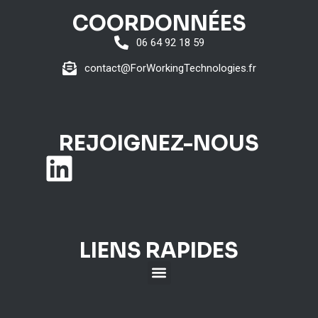
COORDONNÉES
06 64 92 18 59
contact@ForWorkingTechnologies.fr
REJOIGNEZ-NOUS
LIENS RAPIDES
Développement d’applications informatiques