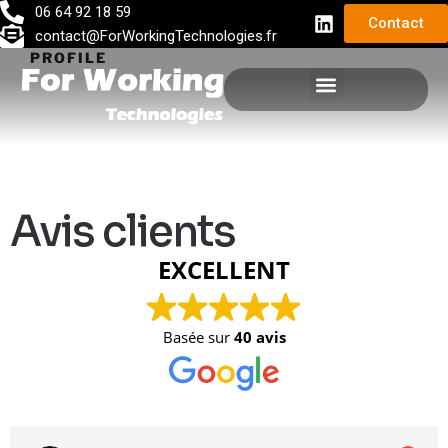
06 64 92 18 59
Contact
contact@ForWorkingTechnologies.fr
PROFILE
DÉVELOPPEMENT D’APPLICATIONS INFORMATIQUES
Avis clients
EXCELLENT
Basée sur
40 avis