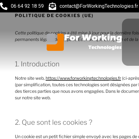
06 64 92 18 59
contact@ForWorkingTechnologies.fr
POLITIQUE DE COOKIES (UE)
Cette politique de cookies a été mise à jour pour la dernière foi
permanents légaux de l’Espace Économique Européen et de la 
1. Introduction
Notre site web,
https://www.forworkingtechnologies.fr
(ci-après
(par simplification, toutes ces technologies sont désignées par
des tierces parties que nous avons engagées. Dans le document 
sur notre site web.
2. Que sont les cookies ?
Un cookie est un petit fichier simple envoyé avec les pages de 