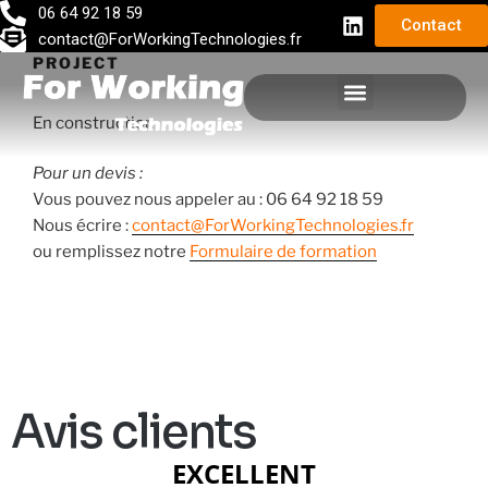
06 64 92 18 59
Contact
contact@ForWorkingTechnologies.fr
PROJECT
En construction
DÉVELOPPEMENT D’APPLICATIONS INFORMATIQUES
Pour un devis :
Vous pouvez nous appeler au : 06 64 92 18 59
Nous écrire :
contact@ForWorkingTechnologies.fr
ou remplissez notre
Formulaire de formation
Avis clients
EXCELLENT