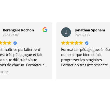
Bérengère Rochon
Jonathan Sponem
2023-07-07
2023-03-07
t maîtrise parfaitement
Formateur pédagogue, à l’éc
 est très pédagogue et fait
qui explique bien et fait
ion aux difficultés/aux
progresser les stagiaires.
ions de chacun. Formateur
Formation très intéressante. 
croit empathique et
recommande !
 suite
illant.