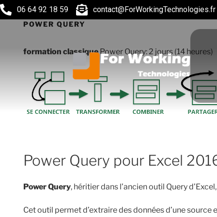
06 64 92 18 59
contact@ForWorkingTechnologies.fr
POWER QUERY
formation classique
Power Query: 2 jours (14 heures)
Power Query pour Excel 201
Power Query
, héritier dans l’ancien outil Query d’Exce
Cet outil permet d’extraire des données d’une source ex