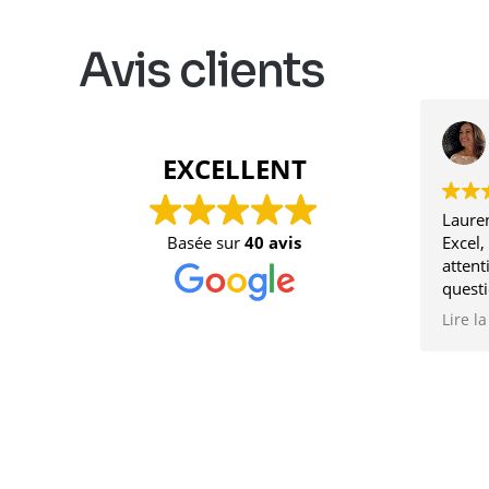
Avis clients
EXCELLENT
Lauren
Basée sur
40 avis
Excel,
attent
quest
de sur
Lire la
bienve