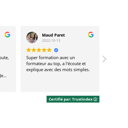
Maud Paret
S
2022-10-13
2
oute,
Super formation avec un
Formatio
formateur au top, a l'écoute et
très à l'
explique avec des mots simples.
rend la f
Je
agréable
Certifié par: Trustindex