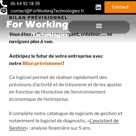
06 64 92 18 59
Contact
contact@ForWorkingTechnologies.fr
BILAN PRÉVISIONNEL
Vous êtes artisan, commerçant, créateur…. ne
DÉVELOPPEMENT D’APPLICATIONS INFORMATIQUES
naviguez plus à vue.
Anticipez le futur de votre entreprise avec
notre
Bilan prévisionnel
!
Ce logiciel permet de réaliser rapidement des
prévisions d’activité et de trésorerie et de les ajuster
en fonction de l’évolution de l’environnement
économique de l’entreprise.
Il complète notre catalogue de logiciels de gestion et
notamment le logiciel de diagnostic, «
L’assistant de
Gestion
» : analyse financière sur 5 ans.